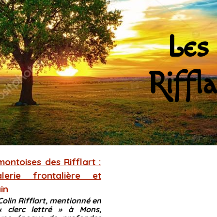
Les 
Riffla
montoises des Rifflart :
lerie frontalière et
in
Colin Rifflart, mentionné en
 clerc lettré » à Mons,