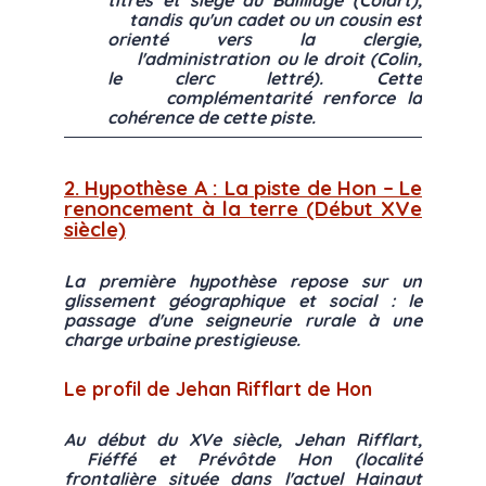
titres et siège au Bailliage (Colart),
tandis qu'un cadet ou un cousin est
orienté vers la clergie,
l'administration ou le droit (Colin,
le clerc lettré). Cette
complémentarité renforce la
cohérence de cette piste.
2. Hypothèse A : La piste de Hon – Le
renoncement à la terre (Début XVe
siècle)
La première hypothèse repose sur un
glissement géographique et social : le
passage d'une seigneurie rurale à une
charge urbaine prestigieuse.
Le profil de Jehan Rifflart de Hon
Au début du XVe siècle, Jehan Rifflart,
Fiéffé et Prévôtde Hon (localité
frontalière située dans l'actuel Hainaut