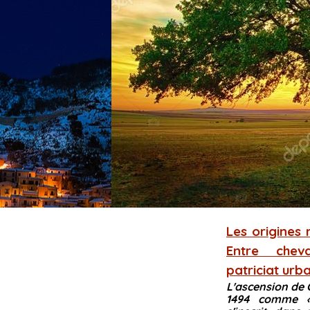
Les origines 
Entre cheva
patriciat urba
L'ascension de 
1494 comme «