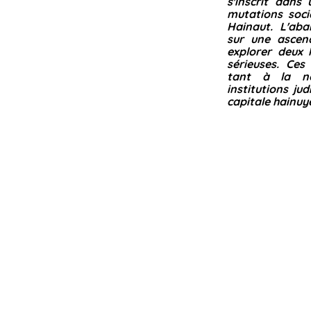
s'inscrit dan
mutations soc
Hainaut. L'ab
sur une ascen
explorer deux
sérieuses. Ces
tant à la no
institutions jud
capitale hainuy